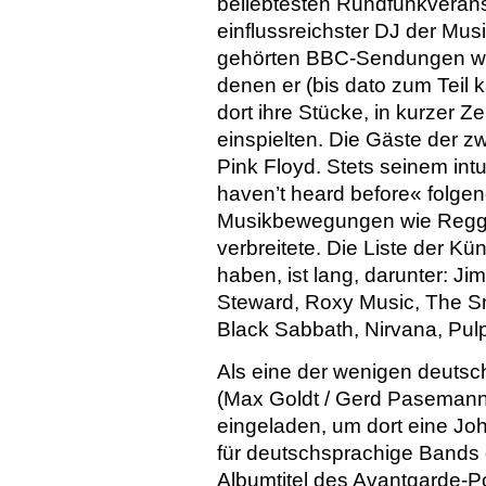
beliebtesten Rundfunkveranst
einflussreichster DJ der Musi
gehörten BBC-Sendungen w
denen er (bis dato zum Teil 
dort ihre Stücke, in kurzer Z
einspielten. Die Gäste der z
Pink Floyd. Stets seinem intu
haven’t heard before« folgend
Musikbewegungen wie Regga
verbreitete. Die Liste der Kü
haben, ist lang, darunter: J
Steward, Roxy Music, The Sm
Black Sabbath, Nirvana, Pulp
Als eine der wenigen deuts
(Max Goldt / Gerd Pasemann
eingeladen, um dort eine Jo
für deutschsprachige Bands 
Albumtitel des Avantgarde-