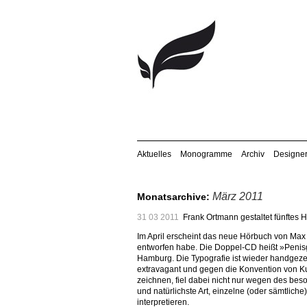
Aktuelles
Monogramme
Archiv
Designe
März 2011
Monatsarchive:
31 03 2011
Frank Ortmann gestaltet fünftes H
Im April erscheint das neue Hörbuch von Max G
entworfen habe. Die Doppel-CD heißt »Penisg
Hamburg. Die Typografie ist wieder handgezei
extravagant und gegen die Konvention von Kurs
zeichnen, fiel dabei nicht nur wegen des beso
und natürlichste Art, einzelne (oder sämtli
interpretieren.