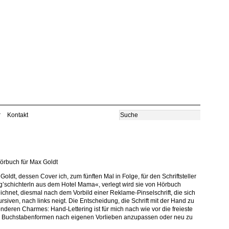
r
Kontakt
örbuch für Max Goldt
oldt, dessen Cover ich, zum fünften Mal in Folge, für den Schriftsteller
’schichterln aus dem Hotel Mama«, verlegt wird sie von Hörbuch
chnet, diesmal nach dem Vorbild einer Reklame-Pinselschrift, die sich
iven, nach links neigt. Die Entscheidung, die Schrift mit der Hand zu
nderen Charmes: Hand-Lettering ist für mich nach wie vor die freieste
che) Buchstabenformen nach eigenen Vorlieben anzupassen oder neu zu