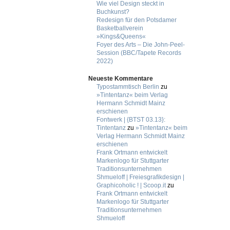
Wie viel Design steckt in
Buchkunst?
Redesign für den Potsdamer
Basketballverein
»Kings&Queens«
Foyer des Arts – Die John-Peel-
Session (BBC/Tapete Records
2022)
Neueste Kommentare
Typostammtisch Berlin
zu
»Tintentanz« beim Verlag
Hermann Schmidt Mainz
erschienen
Fontwerk | {BTST 03.13}:
Tintentanz
zu
»Tintentanz« beim
Verlag Hermann Schmidt Mainz
erschienen
Frank Ortmann entwickelt
Markenlogo für Stuttgarter
Traditionsunternehmen
Shmueloff | Freiesgrafikdesign |
Graphicoholic ! | Scoop.it
zu
Frank Ortmann entwickelt
Markenlogo für Stuttgarter
Traditionsunternehmen
Shmueloff