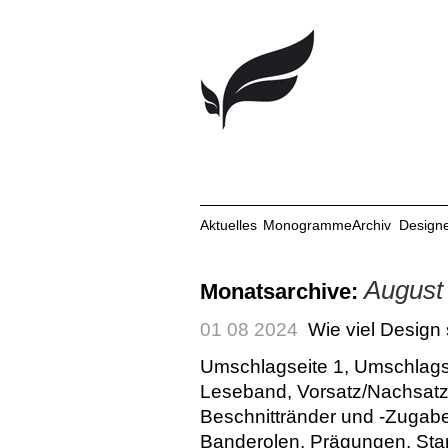
Aktuelles
Monogramme
Archiv
Design
August
Monatsarchive:
01 08 2024
Wie viel Design 
Umschlagseite 1, Umschlags
Leseband, Vorsatz/Nachsatz.
Beschnittränder und -Zugabe
Banderolen, Prägungen, Sta