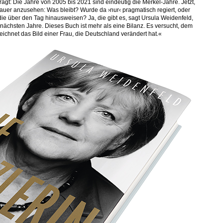
rägt: Die Jahre von 2005 bis 2021 sind eindeutig die Merkel-Jahre. Jetzt,
enauer anzusehen: Was bleibt? Wurde da ›nur‹ pragmatisch regiert, oder
ie über den Tag hinausweisen? Ja, die gibt es, sagt Ursula Weidenfeld,
nächsten Jahre. Dieses Buch ist mehr als eine Bilanz. Es versucht, dem
chnet das Bild einer Frau, die Deutschland verändert hat.«