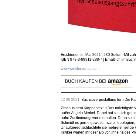
Erschienen im Mai 2021 | 230 Seiten | Mit z
ISBN 978-3-89911-288-7 | Erhältlich im Buchh
www.winklerverlag.com
12 06 2021
Buchcovergestaltung für »Die Kan
Zitat aus dem Klappentext: »Das mächtigste A
außer Angela Merkel. Dabei hat sie sich ger
hohe Zustimmungswerte erhalten. Denn so sch
Schmidt es gerne gewesen wäre. Ideologien,
Unaufgeregt schlachtete sie mehrere heilige 
Kritiker warfen ihr deshalb vor, ihr einziges P